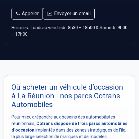
📞 Appeler
✉️ Envoyer un email
Horaires : Lundi au vendredi : 8h30 – 18h00 & Samedi : 9h00
– 17h00
Où acheter un véhicule d’occasion
à La Réunion : nos parcs Cotrans
Automobiles
Pour mieux répondre aux besoins des automobilistes
réunionnais,
Cotrans dispose de trois parcs automobiles
d’occasion
implantés dans des zones stratégiques de l’île,
la plus large sélection de marques et de modèles :