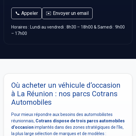
📞 Appeler
✉️ Envoyer un email
Horaires : Lundi au vendredi : 8h30 – 18h00 & Samedi : 9h00
– 17h00
Où acheter un véhicule d’occasion
à La Réunion : nos parcs Cotrans
Automobiles
Pour mieux répondre aux besoins des automobilistes
réunionnais,
Cotrans dispose de trois parcs automobiles
d’occasion
implantés dans des zones stratégiques de l’île,
la plus large sélection de marques et de modèles :