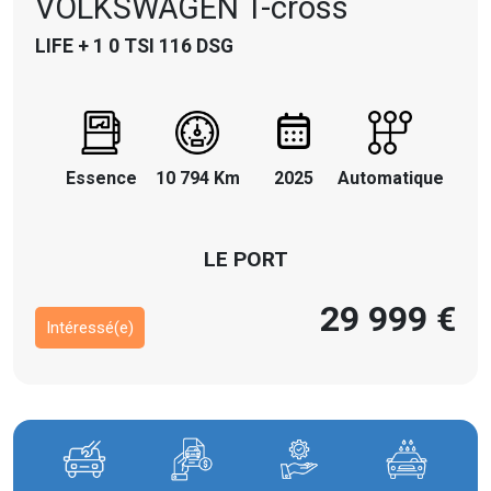
VOLKSWAGEN
T-cross
LIFE + 1 0 TSI 116 DSG
Essence
10 794 Km
2025
Automatique
LE PORT
29 999 €
Intéressé(e)