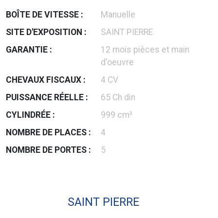
BOÎTE DE VITESSE :
Manuelle
SITE D'EXPOSITION :
SAINT PIERRE
GARANTIE :
12 mois pièces et main
d'oeuvre
CHEVAUX FISCAUX :
4 CV
PUISSANCE RÉELLE :
65 Ch din
CYLINDRÉE :
999 cm³
NOMBRE DE PLACES :
4
NOMBRE DE PORTES :
5
SAINT PIERRE