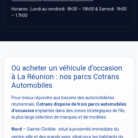
Horaires : Lundi au vendredi : 8h30 – 18h00 & Samedi : 9h00
– 17h00
Où acheter un véhicule d’occasion
à La Réunion : nos parcs Cotrans
Automobiles
Pour mieux répondre aux besoins des automobilistes
réunionnais,
Cotrans dispose de trois parcs automobiles
d’occasion
implantés dans des zones stratégiques de l’île,
la plus large sélection de marques et de modèles :
Nord
— Sainte-Clotilde : situé à proximité immédiate du
centre-ville et des grands axes, idéal pour les habitants du