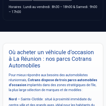
Horaires : Lundi au vendredi : 8h30 – 18h00 & Samedi : 9h00
– 17h00
Où acheter un véhicule d’occasion
à La Réunion : nos parcs Cotrans
Automobiles
Pour mieux répondre aux besoins des automobilistes
réunionnais,
Cotrans dispose de trois parcs automobiles
d’occasion
implantés dans des zones stratégiques de l’île,
la plus large sélection de marques et de modèles :
Nord
— Sainte-Clotilde : situé à proximité immédiate du
centre-ville et des grands axes, idéal pour les habitants du