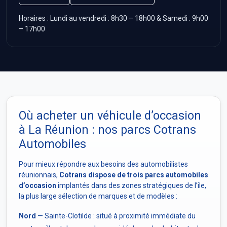
Horaires : Lundi au vendredi : 8h30 – 18h00 & Samedi : 9h00
– 17h00
Où acheter un véhicule d’occasion
à La Réunion : nos parcs Cotrans
Automobiles
Pour mieux répondre aux besoins des automobilistes
réunionnais,
Cotrans dispose de trois parcs automobiles
d’occasion
implantés dans des zones stratégiques de l’île,
la plus large sélection de marques et de modèles :
Nord
— Sainte-Clotilde : situé à proximité immédiate du